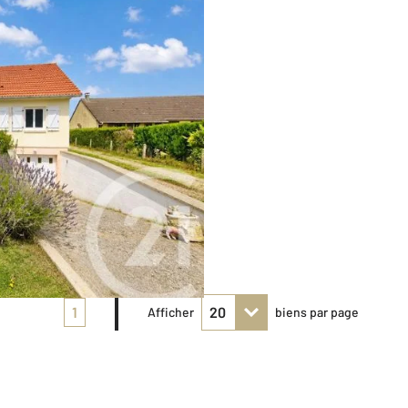
1
Afficher
biens par page