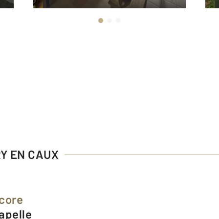
RY EN CAUX
core
hapelle