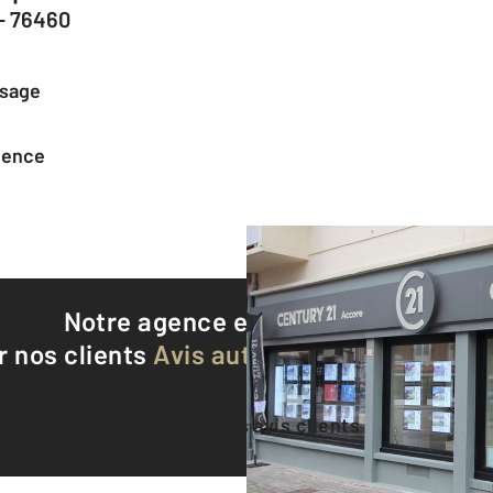
- 76460
ssage
agence
Notre agence est notée
9,4/10
r nos clients
Avis authentifiés par Qualite
Voir tous les avis clients