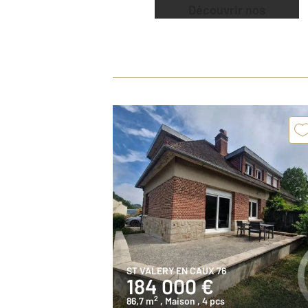
Découvrir nos
offres
ST VALERY EN CAUX 76
184 000 €
2
86,7 m
, Maison
, 4 pcs