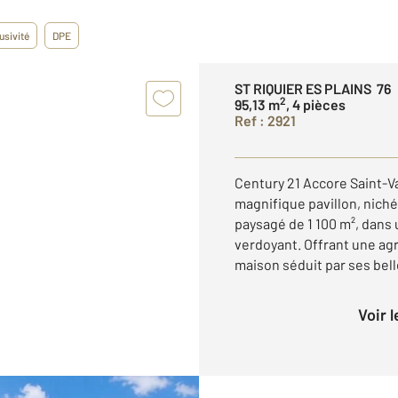
usivité
DPE
ST RIQUIER ES PLAINS 76
2
95,13 m
, 4 pièces
Ref : 2921
Century 21 Accore Saint-
magnifique pavillon, niché
paysagé de 1 100 m², dans
verdoyant. Offrant une agr
maison séduit par ses belle
Voir 