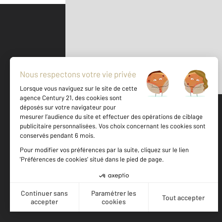
Parlons de vous, parlons biens
500 m
©
Mappy
Votre agence est notée
Achat
Location
Vente
Gestion
9,4
/
10
8,7/10