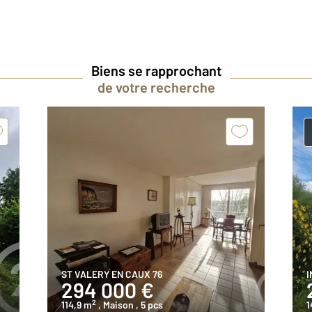
Biens se rapprochant
de votre recherche
ST VALERY EN CAUX 76
I
294 000 €
2
114,9 m
, Maison
, 5 pcs
1