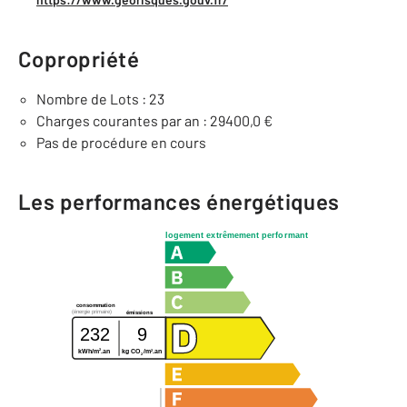
Copropriété
Nombre de Lots : 23
Charges courantes par an : 29400,0 €
Pas de procédure en cours
Les performances énergétiques
logement extrêmement performant
consommation
(énergie primaire)
émissions
232
9
2
2
kWh/m
.an
kg CO
/m
.an
2