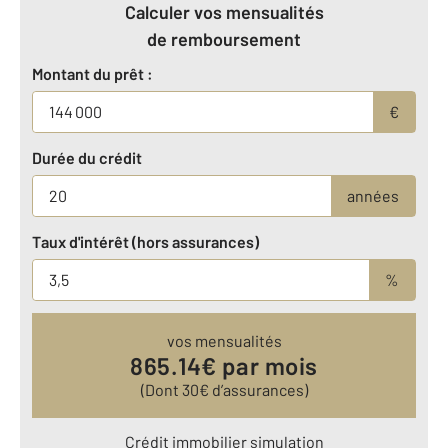
Calculer vos mensualités
de remboursement
Montant du prêt :
€
Durée du crédit
années
Taux d'intérêt (hors assurances)
%
vos mensualités
865.14
€ par mois
(Dont
30
€ d’assurances)
Crédit immobilier simulation