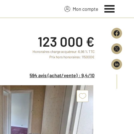
Mon compte
123 000 €
Honoraires charge acquéreur: 6,96 % TTC
Prix hors honoraires: 115000€
594 avis (achat/vente) : 9,4/10