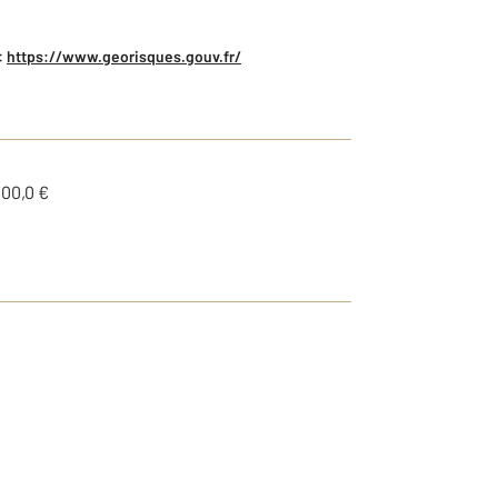
:
https://www.georisques.gouv.fr/
100,0 €