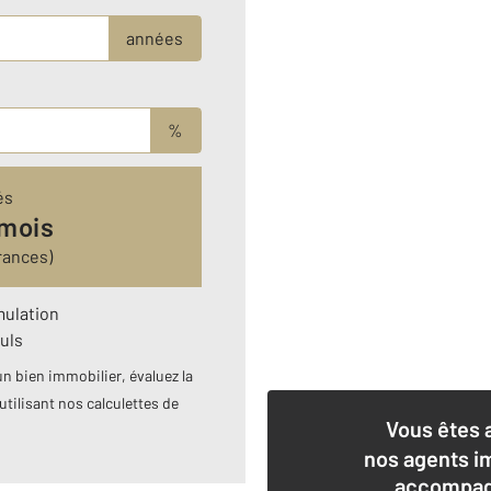
années
%
és
 mois
rances)
mulation
uls
n bien immobilier, évaluez la
utilisant nos calculettes de
Vous êtes 
nos agents i
accompagn