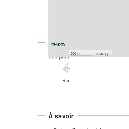
2
Surface totale : 107,5 m
Type d'appartement : F2
Nombre de pièces : 2
[Voir le détail]
Équipements
500 m
©
Mappy
Les plus
Rue
À savoir