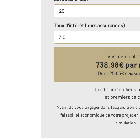
Taux d'intérêt (hors assurances)
vos mensualit
738.98
€ par
(Dont
25.63
€ d’assu
Crédit immobilier si
et premiers calc
Avant de vous engager dans l’acquisition d’u
faisabilité économique de votre projet en 
simulation