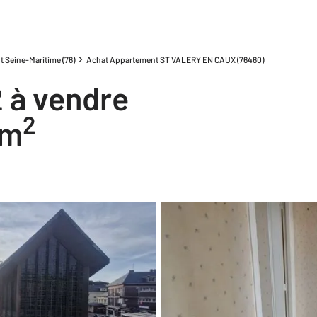
 Seine-Maritime (76)
Achat Appartement ST VALERY EN CAUX (76460)
 à vendre
2
 m