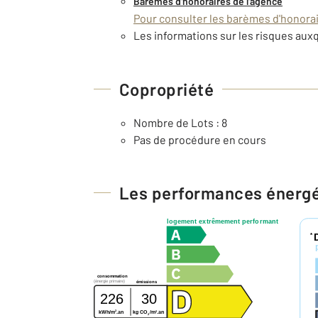
Barèmes d'honoraires de l'agence
Pour consulter les barèmes d'honorair
Les informations sur les risques auxq
Copropriété
Nombre de Lots : 8
Pas de procédure en cours
Les performances énerg
logement extrêmement performant
*
consommation
(énergie primaire)
émissions
226
30
2
2
kWh/m
.an
kg CO
/m
.an
2