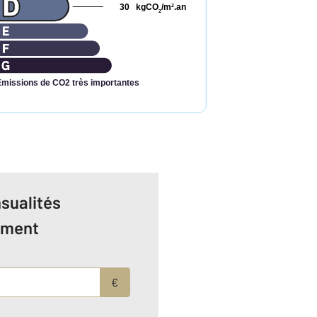
30
kgCO
/m
.an
2
2
Émissions de CO2 très importantes
sualités
ement
€