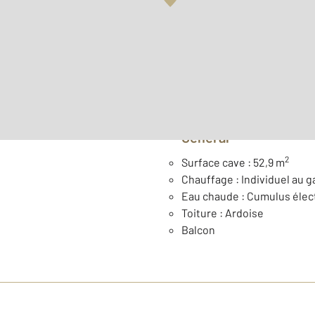
Surface habitable : 55,1 m
er
Étage : 1
Type de construction : Tr
Général
2
Surface cave : 52,9 m
Chauffage : Individuel au g
Eau chaude : Cumulus élec
Toiture : Ardoise
Balcon